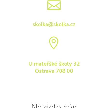

skolka@skolka.cz

U mateřšké školy 32
Ostrava 708 00
Najdete nás