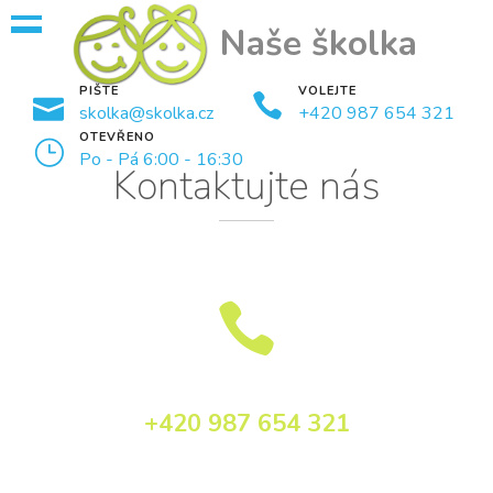
Naše školka
PIŠTE
VOLEJTE
skolka@skolka.cz
+420 987 654 321
OTEVŘENO
Po - Pá 6:00 - 16:30
Kontaktujte nás

+420 987 654 321